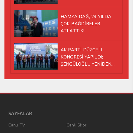
HAMZA DAĞ; 23 YILDA
ÇOK BAĞDİRELER
ATLATTIK!
AK PARTİ DÜZCE İL
KONGRESİ YAPILDI;
ŞENGÜLOĞLU YENİDEN
BAŞKAN SEÇİLDİ!
SAYFALAR
Canlı TV
Canlı Skor