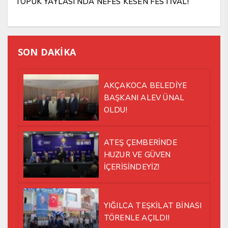
TOPUK YAYLASI’NDA NEFES KESEN FESTİVAL!
SON DAKİKA
AKÇAKOCA BELEDİYE
BAŞKANI ALEV ÜNAL
OLDU!
ATEŞ ÇEMBERİNDE
HUZUR VE GÜVEN
İÇERİSİNDEYİZ!
YIĞILCA TEŞKİLAT BİNASI
TÖRENLE AÇILDI!