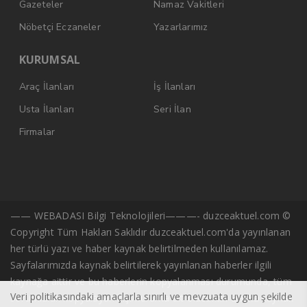
Gazeteler
Namaz Vakitleri
Nöbetçi Eczaneler
Yazarlarımız
KURUMSAL
Araç İlanları
İş İlanları
Usta İlanları
Seri İlan
Firmalar
—— WEBADASI Bilgi Teknolojileri———- duzceaktuel.com ©
Copyright Tüm Hakları Saklıdır duzceaktuel.com'da yayınlanan
her türlü yazı ve haber kaynak belirtilmeden kullanılamaz.
Sayfalarımızda kaynak belirtilerek yayınlanan haberler ilgili
kaynağa aittir ve bu haberlerin kopyalanması durumunda, tüm
Veri politikasındaki amaçlarla sınırlı ve mevzuata uygun şekilde
sorumluluk kopyalayan kişi/kuruma ait olacaktır. Başka kaynak